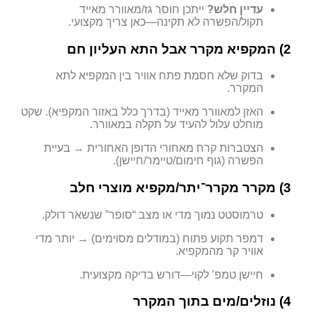
עדיין חלש?
ייתכן חוסר גז/מאוורר מאייד
תקול/הפשרה לא תקינה—כאן צריך מקצועי.
2) המקפיא מקרר אבל התא העליון חם
בדוק שלא חסמת פתח אוויר בין המקפיא לתא
המקרר.
האזן למאוורר מאייד (בדרך כלל באזור המקפיא). שקט
מוחלט עלול להעיד על תקלה במאוורר.
הצטברות קרח מאחורי הדופן האחורית → בעיית
הפשרה (גוף חימום/טיימר/חיישן).
3) מקרר מקרר־יתר/מקפיא מוצרי חלב
טרמוסטט נמוך מדי או מצב “סופר” שנשאר דולק.
דמפר תקוע פתוח (במודלים מסוימים) → יותר מדי
אוויר קר מהמקפיא.
חיישן טמפ’ לקוי—דורש בדיקה מקצועית.
4) נוזלים/מים בתוך המקרר