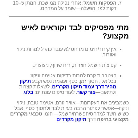
הפסקות חשמל
: אחרי נפילה ממושכת, המתן 5–10
דקות לפני הפעלה—שומר על המדחס.
מתי מפסיקים לבד וקוראים לאיש
מקצוע?
אין קירור/חימום מדחס לא עובד כרגיל למרות ניקוי
ואוורור.
קפיצות חשמל חוזרות, ריח שרוף, ניצוצות.
הצטברות קרח למרות בדיקות אטימה וניקוז.
בכל אלו, חסוך זמן, כסף ועוגמת נפש וקבע
תיקון
מהיר דרך עמוד תיקון מקררים
. לשאלות קצרות
ולתיאום—
צור קשר
. לעוד טיפים עונתיים:
בלוג
כשמבינים את העקרונות—אוויר זורם, אטימה טובה, ניקוי
וניקוז—אפשר לפתור הרבה בעיות לבד ולחסוך כסף. אבל
כשיש חשד למדחס/הפשרה/חשמל— הזמן
טכנאי מקררים
מקצועי בחיפה
דרך
תיקון מקררים