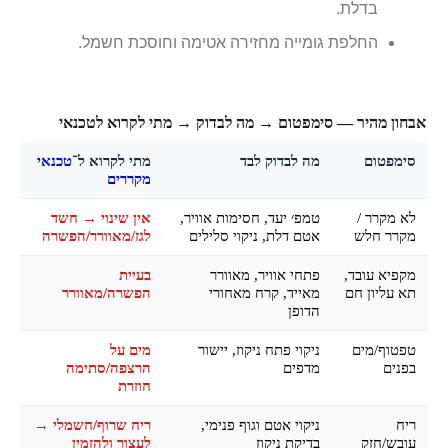
בדלת.
החלפת גומייה מחזירה אטימה וחוסכת חשמל.
אבחון מהיר — סימפטום → מה לבדוק → מתי לקרוא לטכנאי
סימפטום
מה לבדוק לבד
מתי לקרוא ל־
טכנאי
מקררים
לא מקרר /
טמפ׳ יעד, חסימות אוויר,
אין שינוי → חשד
מקרר חלש
אטם דלת, ניקוי סלילים
לגז/מאוורר/הפשרה
מקפיא עובד,
פתחי אוויר, מאוורר
בעיית
תא עליון חם
מאייד, קרח מאחורי
הפשרה/מאוורר
הדופן
טפטוף/מים
ניקוי פתח ניקוז, יישור
מים על
בפנים
מדפים
הרצפה/סתימה
חוזרת
ריח
ניקוי אטם וגוף פנימי,
ריח שרוף/חשמלי →
עובש/חזק
בדיקת ניקוז
לעצור ולהזמין