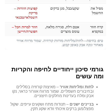
מפיל את
שקע/כבל, מגן ברקים
קפיצות חוזרות –
החשמל
בדיקת
חשמלאי/טכנאי
קרח חוזר
אטם דלת, סגירה מלאה,
חוזר למרות הכל –
במקפיא
עומס מוצרים
הפשרה/חיישן
טיפ: בחיפה—לחות/מליחות מזרזות קורוזיה. שמור מרווח אוויר
מאחור ונקה אבק באופן קבוע.
גורמי סיכון ייחודיים לחיפה והקריות
ומה עושים
לחות ומליחות אוויר
– מאיצות קורוזיה בסלילים
ובחיבורים חשמליים. שמור מרווח אוורור כראוי, נקו
אבק ומלח בעדינות מחלקים חיצוניים.
בניינים ישנים
– תנודות מתח ושקעים עייפים. שקול
מפצל/מגן ברקים איכותי וודא שקע תקין.