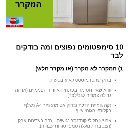
10 סימפטומים נפוצים ומה בודקים
לבד
1) המקרר לא מקרר (או מקרר חלש)
בדוק שהטרמוסטט לא זז בטעות.
וודא שאין חסימה בפתחי האוורור הפנימיים (אריזה
גדולה צמודה לגב/לצד).
נקה גומיית הדלת ובדוק אטימה: נייר A4 נשלף
בקלות? הגומי עייף.
אם יש סלילי קונדנסר נגישים—נקה בעדינות אבק
(הצטברות מעלה טמפרטורות עבודה).