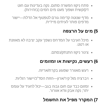
פתח ניקוז הפשרה סתום. נקה בעדינות עם חוט
דק/קשית ושפוך מעט מים חמים (בזהירות).
מדף שנוטה קדימה גורם לטפטוף אל הדלת—יישור
מדפים פותר לעיתים מיידית.
5) מים על הרצפה
מיכל העיבוי על המדחס נשפך עקב יציבה לא מאוזנת
או רטט.
צינור ניקוז התנתק/נסתם.
6) רעשים, נקישות או זמזומים
רעש מאוורר שפוגע בקרח/אריזה.
ויברציה מול קיר/ארון—הזזת הסד”כ/יישור רגליות.
זמזום כבד עם חום גבוה בגב—יכול להעיד על עומס
יתר; נקה אבק וודא אוורור.
7) המקרר מפיל את החשמל