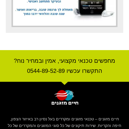
מחפשים טכנאי מקצועי, אמין ובמחיר נוח?
התקשרו עכשיו 0544-89-52-89
חיים מזגנים – טכנאי מזגנים ומקררים בעל נסיון רב באיזור הצפון,
חיפה והקריות. שירות תיקונים של כל סוגי המזגנים והמקררים של כל