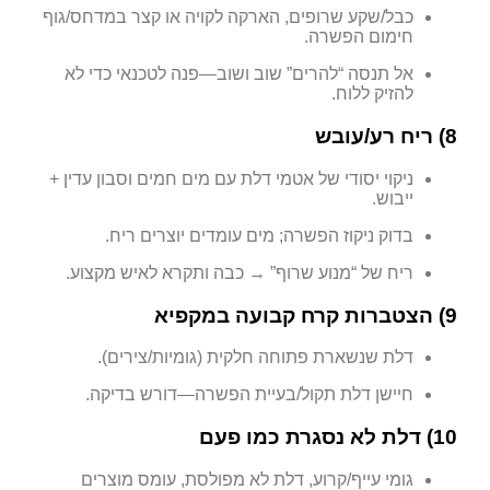
כבל/שקע שרופים, הארקה לקויה או קצר במדחס/גוף
חימום הפשרה.
אל תנסה “להרים” שוב ושוב—פנה לטכנאי כדי לא
להזיק ללוח.
8) ריח רע/עובש
ניקוי יסודי של אטמי דלת עם מים חמים וסבון עדין +
ייבוש.
בדוק ניקוז הפשרה; מים עומדים יוצרים ריח.
ריח של “מנוע שרוף” → כבה ותקרא לאיש מקצוע.
9) הצטברות קרח קבועה במקפיא
דלת שנשארת פתוחה חלקית (גומיות/צירים).
חיישן דלת תקול/בעיית הפשרה—דורש בדיקה.
10) דלת לא נסגרת כמו פעם
גומי עייף/קרוע, דלת לא מפולסת, עומס מוצרים