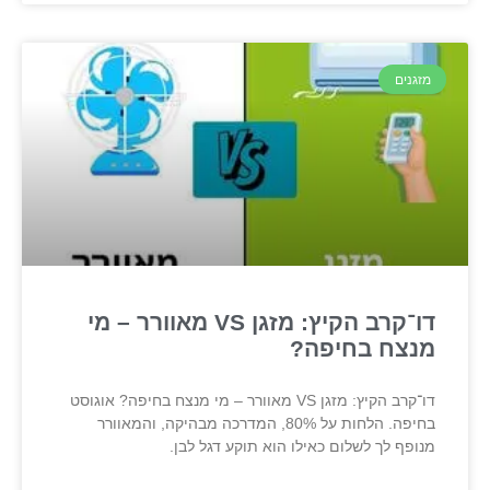
מזגנים
דו־קרב הקיץ: מזגן VS מאוורר – מי
מנצח בחיפה?
דו־קרב הקיץ: מזגן VS מאוורר – מי מנצח בחיפה? אוגוסט
בחיפה. הלחות על 80%, המדרכה מבהיקה, והמאוורר
מנופף לך לשלום כאילו הוא תוקע דגל לבן.