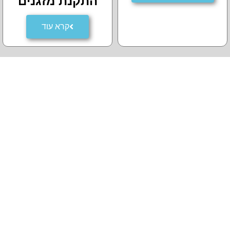
התקנת מזגנים
קרא עוד
קצת עלי
טכנאי מזגנים וטכנאי מקררים, עם ותק של שנות עבודה רבות
וניסיון רב עם מגוון החברות והדגמים אשר קיימים בשוק. לשעבר
טכנאי בכיר בתדיראן אמפא, אשר מתעסק עם כל סוגי התיקונים,
הרכבה, ייעוץ, פירוק ותיקון בעיות בעזרת חלקי חילוף מקוריים.
אצלנו תקבלו שירות איכותי מקצועי ואדיב על ידי טכנאי מיזוג אויר.
הנני בעל זמינות בשעות עבודה רבות וגמישות והיקף עבודה נרחב
בחיפה ובקריות נותן שירות תיקון והתקנה לכל סוגי המזגנים
ואשמח לעמוד לרשותכם על מנת לפתור את הבעיה בזריזות
וביעילות מקסימלית ובמחירים נוחים.