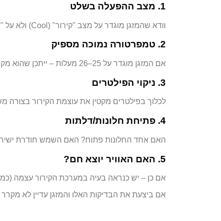
1. מצב ההפעלה בשלט
וודא שהמזגן מוגדר על מצב "קירור" (Cool) ולא על "איוורור" או "חימום". לעיתים מדובר בטעות פשוטה.
2. טמפרטורה נמוכה מספיק
אם המזגן מוגדר על 25–26 מעלות – ייתכן שהוא מקרר אך לא מספיק. נסה להוריד ל-22–23.
3. ניקוי הפילטרים
לכלוך בפילטרים מקטין את עוצמת הקירור בצורה מש
4. פתיחת חלונות/דלתות
האם אחד החלונות פתוח? האם השמש חודרת ישירות?
5. האם האוויר יוצא חם?
אם כן – יש כנראה בעיה במערכת הקירור עצמה (כמו
אם ביצעת את הבדיקות האלו והמזגן עדיין לא מקרר –