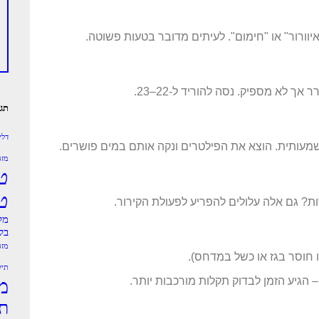
תגי
דלי
מעותית. הוצא את הפילטרים ונקה אותם במים פושרים.
מזג
ט
ט
 גם אלה עלולים להפריע לפעולת הקירור.
מק
בק
מזג
 חוסר בגז או כשל במדחס).
תיק
 הגיע הזמן לבדוק תקלות מורכבות יותר.
מ
תי