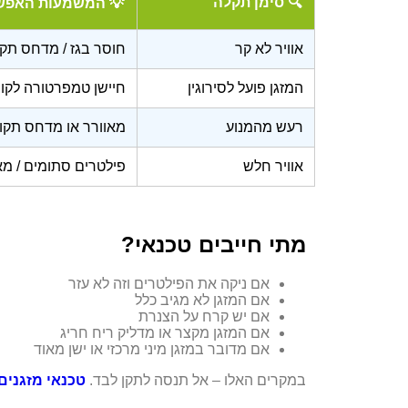
🔍 סימן תקלה
💡 המשמעות האפש
אוויר לא קר
חוסר בגז / מדחס תקו
המזגן פועל לסירוגין
חיישן טמפרטורה לקוי
רעש מהמנוע
מאוורר או מדחס תקו
אוויר חלש
פילטרים סתומים / מאו
מתי חייבים טכנאי?
אם ניקה את הפילטרים וזה לא עזר
אם המזגן לא מגיב כלל
אם יש קרח על הצנרת
אם המזגן מקצר או מדליק ריח חריג
אם מדובר במזגן מיני מרכזי או ישן מאוד
במקרים האלו – אל תנסה לתקן לבד.
טכנאי מזגנים 