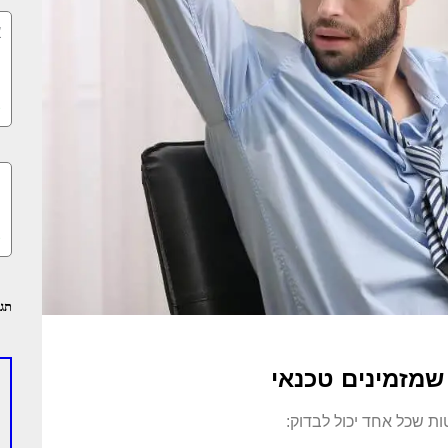
א
נ
מ
»
ה
י
»
תגו
שמזמינים טכנאי
ת שכל אחד יכול לבדוק: