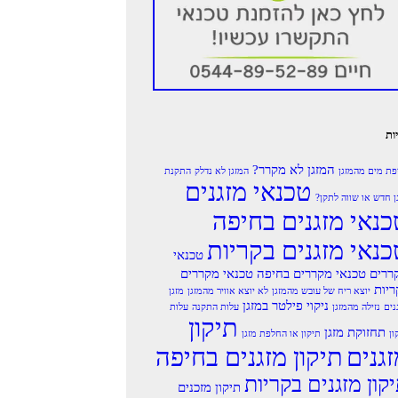
ות
המזגן לא מקרר?
פת מים מהמזגן
המזגן לא נדלק
התקנת
טכנאי מזגנים
ן חדש או שווה לתקן?
כנאי מזגנים בחיפה
כנאי מזגנים בקריות
טכנאי
ררים
טכנאי מקררים בחיפה
טכנאי מקררים
ריות
יוצא ריח של עובש מהמזגן
לא יוצא אוויר מהמזגן
מזגן
ניקוי פילטר במזגן
נים
נזילה מהמזגן
עלות התקנה
עלות
תיקון
תחזוקת מזגן
ון
תיקון או החלפת מזגן
זגנים
תיקון מזגנים בחיפה
קון מזגנים בקריות
תיקון מזכנים