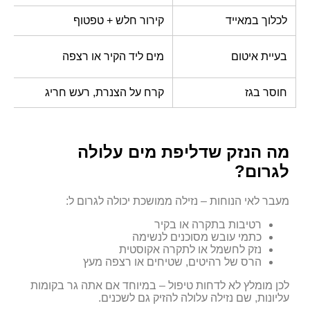
לכלוך במאייד
קירור חלש + טפטוף
נ
ת
בעיית איטום
מים ליד הקיר או רצפה
מ
חוסר בגז
קרח על הצנרת, רעש חריג
ב
מה הנזק שדליפת מים עלולה
לגרום?
מעבר לאי הנוחות – נזילה ממושכת יכולה לגרום ל:
רטיבות בתקרה או בקיר
כתמי עובש מסוכנים לנשימה
נזק לחשמל או לתקרה אקוסטית
הרס של רהיטים, שטיחים או רצפה מעץ
לכן מומלץ לא לדחות טיפול – במיוחד אם אתה גר בקומות
עליונות, שם נזילה עלולה להזיק גם לשכנים.