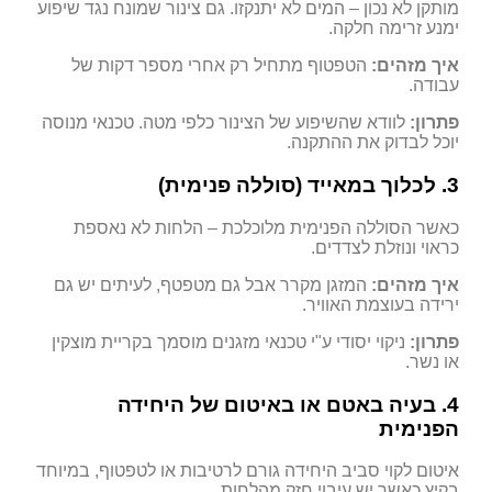
מותקן לא נכון – המים לא יתנקזו. גם צינור שמונח נגד שיפוע
ימנע זרימה חלקה.
איך מזהים:
הטפטוף מתחיל רק אחרי מספר דקות של
עבודה.
פתרון:
לוודא שהשיפוע של הצינור כלפי מטה. טכנאי מנוסה
יוכל לבדוק את ההתקנה.
3. לכלוך במאייד (סוללה פנימית)
כאשר הסוללה הפנימית מלוכלכת – הלחות לא נאספת
כראוי ונוזלת לצדדים.
איך מזהים:
המזגן מקרר אבל גם מטפטף, לעיתים יש גם
ירידה בעוצמת האוויר.
פתרון:
ניקוי יסודי ע"י טכנאי מזגנים מוסמך בקריית מוצקין
או נשר.
4. בעיה באטם או באיטום של היחידה
הפנימית
איטום לקוי סביב היחידה גורם לרטיבות או לטפטוף, במיוחד
בקיץ כאשר יש עיבוי חזק מהלחות.