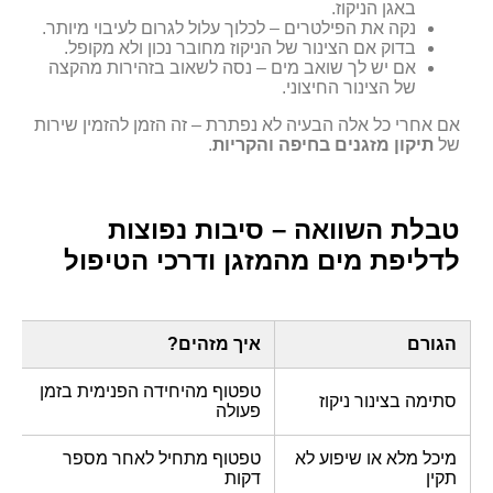
באגן הניקוז.
נקה את הפילטרים – לכלוך עלול לגרום לעיבוי מיותר.
בדוק אם הצינור של הניקוז מחובר נכון ולא מקופל.
אם יש לך שואב מים – נסה לשאוב בזהירות מהקצה
של הצינור החיצוני.
אם אחרי כל אלה הבעיה לא נפתרת – זה הזמן להזמין שירות
של
תיקון מזגנים בחיפה והקריות
.
טבלת השוואה – סיבות נפוצות
לדליפת מים מהמזגן ודרכי הטיפול
הגורם
איך מזהים?
מ
טפטוף מהיחידה הפנימית בזמן
נ
סתימה בצינור ניקוז
פעולה
ט
מיכל מלא או שיפוע לא
טפטוף מתחיל לאחר מספר
ב
תקין
דקות
ה