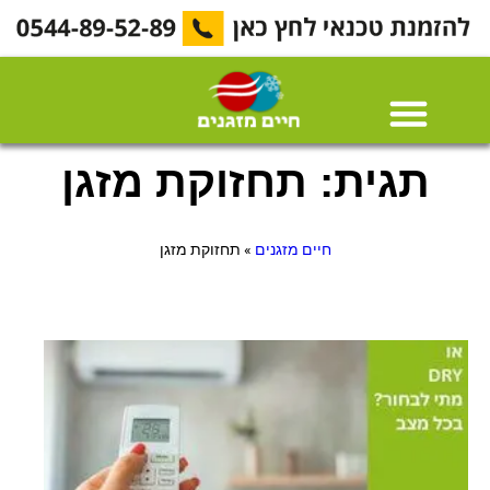
תגית: תחזוקת מזגן
חיים מזגנים
»
תחזוקת מזגן
אוג
בח
איך
לה
מזג
בל
גבו