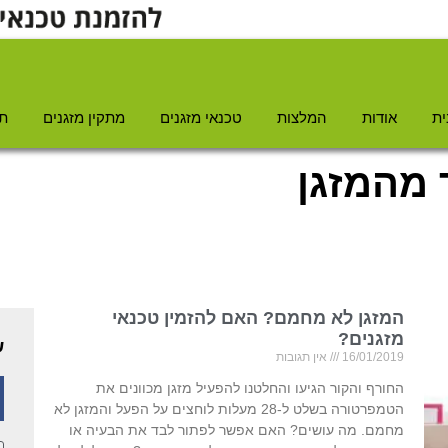
ית
אודות
המלצות
טכנאי מזגנים
מתקין מזגנים
תי
ר מהמזגן
המזגן לא מחמם? האם להזמין טכנאי
מזגנים?
ש
16/01/2019
אין תגובות
החורף והקור הגיעו והחלטנו להפעיל מזגן מכוונים את
הטמפרטורה בשלט ל-28 מעלות לוחצים על הפעל והמזגן לא
מחמם. מה עושים? האם אפשר לפתור לבד את הבעיה או